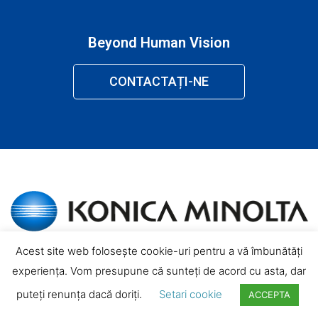
Beyond Human Vision
CONTACTAȚI-NE
Acest site web folosește cookie-uri pentru a vă îmbunătăți
experiența. Vom presupune că sunteți de acord cu asta, dar
puteți renunța dacă doriți.
Setari cookie
ACCEPTA
LINKURI: