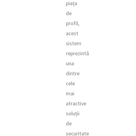
piața
de
profil,
acest
sistem
reprezintă
una
dintre
cele
mai
atractive
soluții
de
securitate