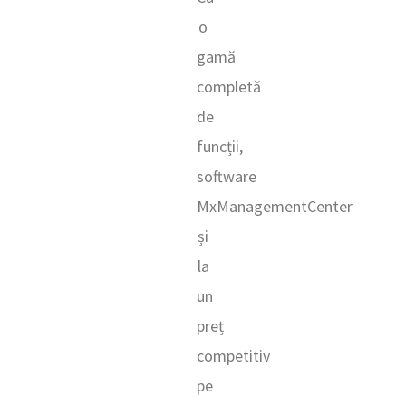
o
gamă
completă
de
funcții,
software
MxManagementCenter
și
la
un
preț
competitiv
pe