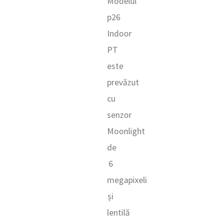
Modelul
p26
Indoor
PT
este
prevăzut
cu
senzor
Moonlight
de
6
megapixeli
și
lentilă