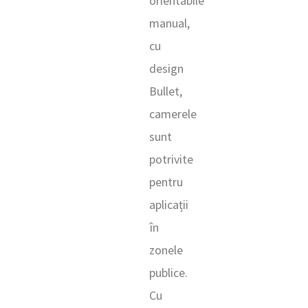
orientabile
manual,
cu
design
Bullet,
camerele
sunt
potrivite
pentru
aplicații
în
zonele
publice.
Cu