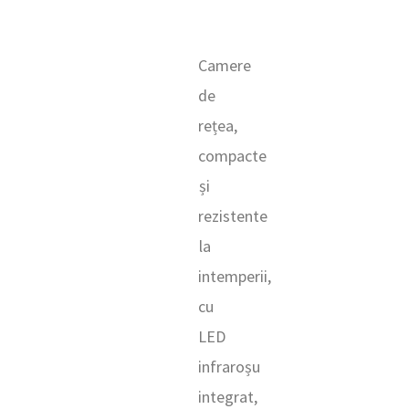
Camere
de
rețea,
compacte
și
rezistente
la
intemperii,
cu
LED
infraroșu
integrat,