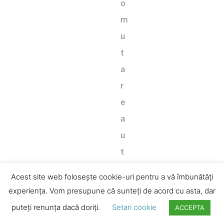
o
m
u
t
a
r
e
a
u
t
o
Acest site web folosește cookie-uri pentru a vă îmbunătăți
m
experiența. Vom presupune că sunteți de acord cu asta, dar
a
puteți renunța dacă doriți.
Setari cookie
ACCEPTA
t