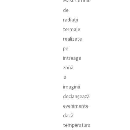
Măsurătorile
de
radiații
termale
realizate
pe
întreaga
zonă
a
imaginii
declanșează
evenimente
dacă
temperatura