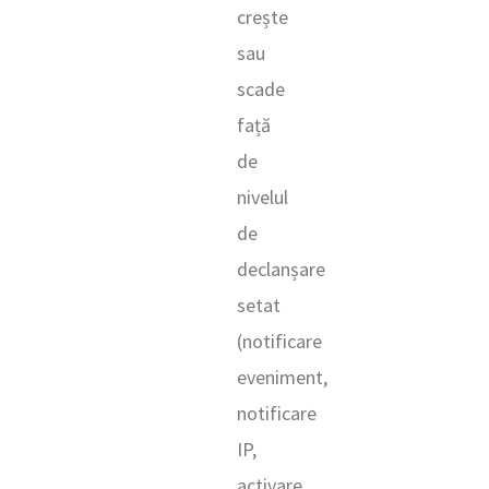
crește
sau
scade
față
de
nivelul
de
declanșare
setat
(notificare
eveniment,
notificare
IP,
activare