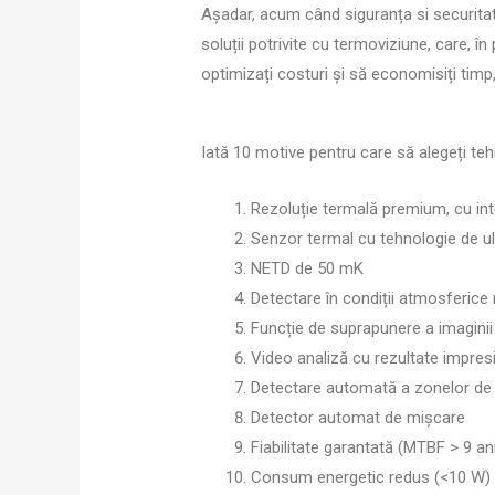
Așadar, acum când siguranța si securita
soluții potrivite cu termoviziune, care, în 
optimizați costuri și să economisiți tim
Iată 10 motive pentru care să alegeți t
Rezoluție termală premium, cu in
Senzor termal cu tehnologie de u
NETD de 50 mK
Detectare în condiții atmosferice
Funcție de suprapunere a imaginii 
Video analiză cu rezultate impre
Detectare automată a zonelor de 
Detector automat de mișcare
Fiabilitate garantată (MTBF > 9 an
Consum energetic redus (<10 W)