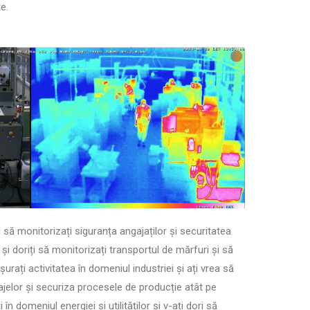
e.
ți să monitorizați siguranța angajaților și securitatea
 și doriți să monitorizați transportul de mărfuri și să
ășurați activitatea în domeniul industriei și ați vrea să
ajelor și securiza procesele de producție atât pe
i în domeniul energiei și utilităților și v-ați dori să