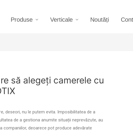
Produse
Verticale
Noutăți
Cont
re să alegeți camerele cu
OTIX
e, deseori, nu le putem evita. Imposibilitatea de a
cultatea de a gestiona anumite situații neprevăzute, au
pra companiilor, deoarece pot produce adevărate