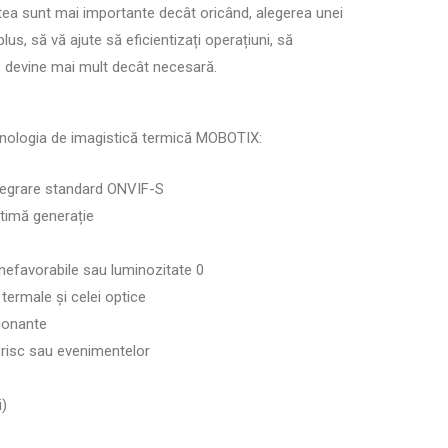
tea sunt mai importante decât oricând, alegerea unei
plus, să vă ajute să eficientizați operațiuni, să
p, devine mai mult decât necesară.
ehnologia de imagistică termică MOBOTIX:
tegrare standard ONVIF-S
ltimă generație
 nefavorabile sau luminozitate 0
termale și celei optice
sionante
risc sau evenimentelor
i)