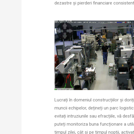
dezastre și pierderi financiare consistent
Lucrați în domeniul construcțiilor și dori
muncii echipelor, dețineți un parc logistic
evitați intruziunile sau efracțiile, vă desf
puteți monitoriza buna funcționare a util
timpul zilei, cât și pe timpul nopții, activaț