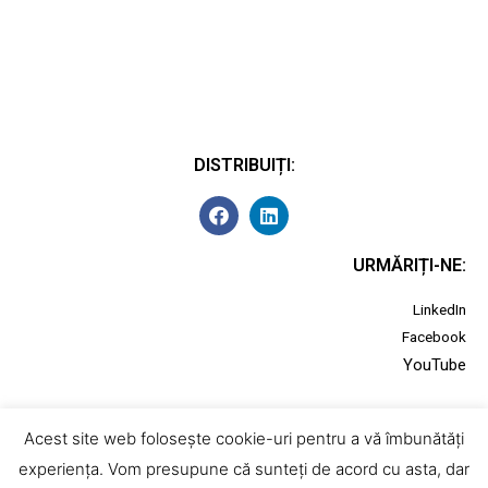
DISTRIBUIȚI:
URMĂRIȚI-NE:
LinkedIn
Facebook
YouTube
Acest site web folosește cookie-uri pentru a vă îmbunătăți
© 2022 Konica Minolta Business Solutions Romania
experiența. Vom presupune că sunteți de acord cu asta, dar